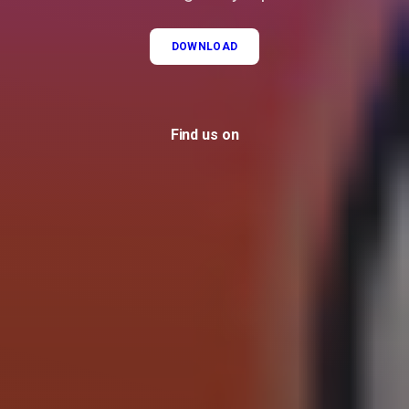
DOWNLOAD
Find us on