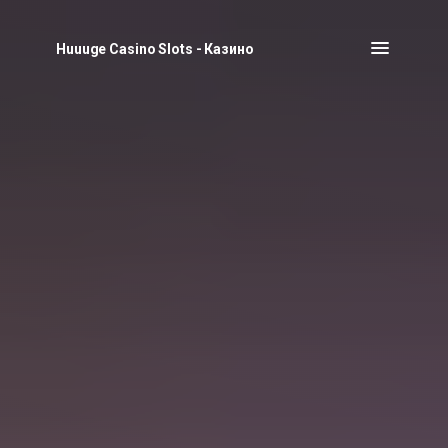
menu
Huuuge Casino Slots - Казино