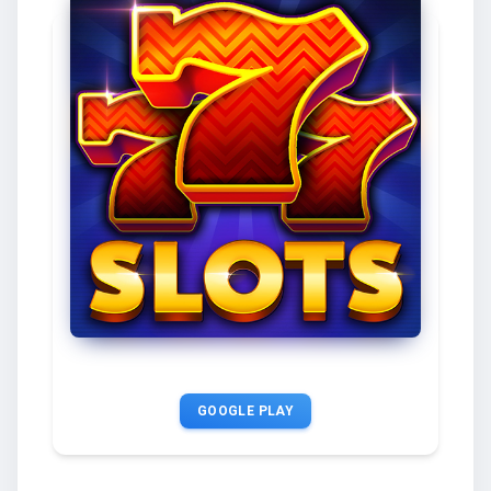
GOOGLE PLAY